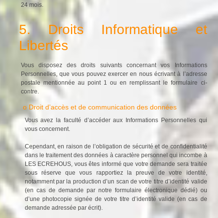
24 mois.
5. Droits Informatique et
Libertés
Vous disposez des droits suivants concernant vos Informations
Personnelles, que vous pouvez exercer en nous écrivant à l’adresse
postale mentionnée au point 1 ou en remplissant le formulaire ci-
contre.
o Droit d’accès et de communication des données
Vous avez la faculté d’accéder aux Informations Personnelles qui
vous concernent.
Cependant, en raison de l’obligation de sécurité et de confidentialité
dans le traitement des données à caractère personnel qui incombe à
LES ECREHOUS, vous êtes informé que votre demande sera traitée
sous réserve que vous rapportiez la preuve de votre identité,
notamment par la production d’un scan de votre titre d’identité valide
(en cas de demande par notre formulaire électronique dédié) ou
d’une photocopie signée de votre titre d’identité valide (en cas de
demande adressée par écrit).