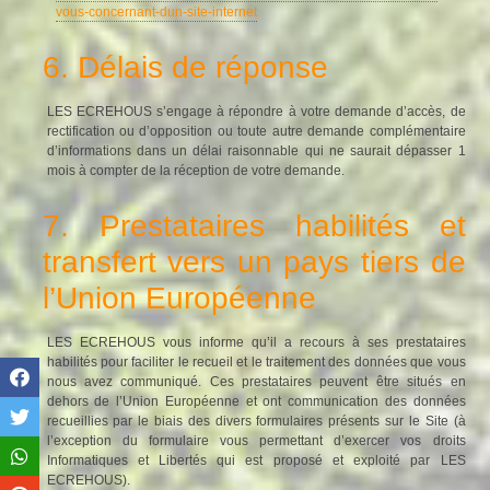
vous-concernant-dun-site-internet
6. Délais de réponse
LES ECREHOUS s’engage à répondre à votre demande d’accès, de
rectification ou d’opposition ou toute autre demande complémentaire
d’informations dans un délai raisonnable qui ne saurait dépasser 1
mois à compter de la réception de votre demande.
7. Prestataires habilités et
transfert vers un pays tiers de
l’Union Européenne
LES ECREHOUS vous informe qu’il a recours à ses prestataires
habilités pour faciliter le recueil et le traitement des données que vous
nous avez communiqué. Ces prestataires peuvent être situés en
dehors de l’Union Européenne et ont communication des données
recueillies par le biais des divers formulaires présents sur le Site (à
l’exception du formulaire vous permettant d’exercer vos droits
Informatiques et Libertés qui est proposé et exploité par LES
ECREHOUS).