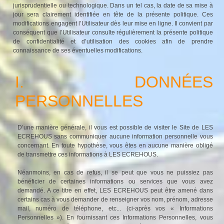
jurisprudentielle ou technologique. Dans un tel cas, la date de sa mise à
jour sera clairement identifiée en tête de la présente politique. Ces
modifications engagent l’Utilisateur dès leur mise en ligne. Il convient par
conséquent que l’Utilisateur consulte régulièrement la présente politique
de confidentialité et d’utilisation des cookies afin de prendre
connaissance de ses éventuelles modifications.
I. DONNÉES
PERSONNELLES
D’une manière générale, il vous est possible de visiter le Site de LES
ECREHOUS sans communiquer aucune information personnelle vous
concernant. En toute hypothèse, vous êtes en aucune manière obligé
de transmettre ces informations à LES ECREHOUS.
Néanmoins, en cas de refus, il se peut que vous ne puissiez pas
bénéficier de certaines informations ou services que vous avez
demandé. A ce titre en effet, LES ECREHOUS peut être amené dans
certains cas à vous demander de renseigner vos nom, prénom, adresse
mail, numéro de téléphone, etc... (ci-après vos « Informations
Personnelles »). En fournissant ces Informations Personnelles, vous