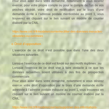
Pour vous aider dans votre démarche, notamment si vous désirez
exercer, pour votre propre compte ou pour le compte de l’un de vos
proches décédé, votre droit de rectification par le biais d’une
demande écrite à l’adresse postale mentionnée au point 1, vous
trouverez en cliquant sur le lien suivant un modèle de courrier
élaboré par la CNIL.
https://www.cnil.fr/fr/modele/courrier/rectifier-des-donnees-inexactes-
obsoletes-ou-perimees
o Droit d’opposition
L’exercice de ce droit n’est possible que dans l’une des deux
situations suivantes :
Lorsque l’exercice de ce droit est fondé sur des motifs légitimes ; ou
Lorsque l’exercice de ce droit vise à faire obstacle à ce que les
données recueillies soient utilisées à des fins de prospection
commerciale.
Pour vous aider dans votre démarche, notamment si vous désirez
exercer votre droit d’opposition par le biais d’une demande écrite
adressée à l’adresse postale indiquée au point 1, vous trouverez en
cliquant sur le lien suivant un modèle de courrier élaboré par la
CNIL.
https://www.cnil.fr/fr/modele/courrier/supprimer-des-informations-