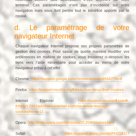
terminal. Ces paramétrages n’ont pas d’incidence sur votre
navigation mais vous font perdre tout le bénéfice apporté par le
cookie.
d. Le paramétrage de votre
navigateur Internet
Chaque navigateur Internet propose ses propres paramètres de
gestion des cookies. Pour savoir de quelle manière modifier vos
préférences en matière de cookies, vous trouverez ci-dessous les
liens vers l’aide nécessaire pour accéder au menu de votre
navigateur prévu à cet effet :
Chrome :
https://support.google.com/chrome/answer/95647?hl=fr
Firefox :
https://support.mozilla.org/fr/kb/activer-desactiver-cookies
Internet Explorer :
https://support.microsoft.com/fr-
fr/help/17442/windows-internet-explorer-delete-manage-
cookies#ie=ie-11
Opera :
http://help.opera.com/Windows/10.20/fr/cookies.html
Safari :
https://support.apple.com/kb/PH21411?