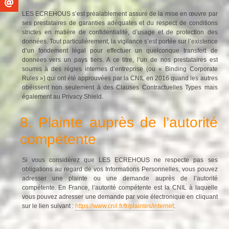
LES ECREHOUS s’est préalablement assuré de la mise en œuvre par
ses prestataires de garanties adéquates et du respect de conditions
strictes en matière de confidentialité, d’usage et de protection des
données. Tout particulièrement, la vigilance s’est portée sur l’existence
d’un fondement légal pour effectuer un quelconque transfert de
données vers un pays tiers. A ce titre, l’un de nos prestataires est
soumis à des règles internes d’entreprise (ou « Binding Corporate
Rules ») qui ont été approuvées par la CNIL en 2016 quand les autres
obéissent non seulement à des Clauses Contractuelles Types mais
également au Privacy Shield.
8. Plainte auprès de l’autorité
compétente
Si vous considérez que LES ECREHOUS ne respecte pas ses
obligations au regard de vos Informations Personnelles, vous pouvez
adresser une plainte ou une demande auprès de l’autorité
compétente. En France, l’autorité compétente est la CNIL à laquelle
vous pouvez adresser une demande par voie électronique en cliquant
sur le lien suivant :
https://www.cnil.fr/fr/plaintes/internet
.