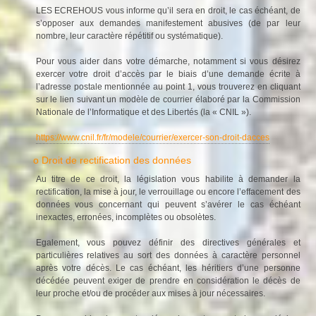
LES ECREHOUS vous informe qu’il sera en droit, le cas échéant, de
s’opposer aux demandes manifestement abusives (de par leur
nombre, leur caractère répétitif ou systématique).
Pour vous aider dans votre démarche, notamment si vous désirez
exercer votre droit d’accès par le biais d’une demande écrite à
l’adresse postale mentionnée au point 1, vous trouverez en cliquant
sur le lien suivant un modèle de courrier élaboré par la Commission
Nationale de l’Informatique et des Libertés (la « CNIL »).
https://www.cnil.fr/fr/modele/courrier/exercer-son-droit-dacces
o Droit de rectification des données
Au titre de ce droit, la législation vous habilite à demander la
rectification, la mise à jour, le verrouillage ou encore l’effacement des
données vous concernant qui peuvent s’avérer le cas échéant
inexactes, erronées, incomplètes ou obsolètes.
Egalement, vous pouvez définir des directives générales et
particulières relatives au sort des données à caractère personnel
après votre décès. Le cas échéant, les héritiers d’une personne
décédée peuvent exiger de prendre en considération le décès de
leur proche et/ou de procéder aux mises à jour nécessaires.