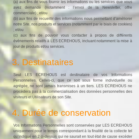
(a) aux fins de vous fournir les informations ou les services que vous
avez demandé (notamment : l’envoi de la Newsletter, offre
commerciale) ; et/ou
(b) aux fins de recueillir des informations nous permettant d’améliorer
notre Site, nos produits et services (notamment par le biais de cookies)
; et/ou
(c) aux fins de pouvoir vous contacter à propos de différents
évènements relatifs à LES ECREHOUS, incluant notamment la mise à
jour de produits et/ou services.
3. Destinataires
Seul LES ECREHOUS est destinataire de vos Informations
Personnelles. Celles-ci, que ce soit sous forme individuelle ou
agrégée, ne sont jamais transmises à un tiers. LES ECREHOUS ne
procèdera pas à la commercialisation des données personnelles des
visiteurs et Utilisateurs de son Site.
4. Durée de conservation
Vos Informations Personnelles sont conservées par LES ECREHOUS
uniquement pour le temps correspondant à la finalité de la collecte tel
qu’indiqué en 2 ci-dessus qui ne saurait en tout état de cause excéder