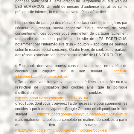
données participent à l’amélioration de l’ergonomie du site web de
LES ECREHOUS. Un outil de mesure d’audience est utilisé sur le
présent site internet, la collecte de votre IP est désactivé.
Les cookies de partage des réseaux sociaux sont émis et gérés par
l’éditeur du réseau social concerné. Sous réserve de votre
consentement, ces cookies vous permettent de partager facilement
une partie du contenu publié sur le site de LES ECREHOUS,
notamment par l’intermédiaire d’un « bouton » applicatif de partage
selon le réseau social concerné. Quatre types de cookies de partage
des réseaux sociaux sont présents sur le site de LES ECREHOUS :
o Facebook, dont vous pouvez consulter la politique en matière de
cookies en cliquant sur le lien suivant :
https://fr-
fr.facebook.com/policies/cookies/
o Twitter, dont vous trouverez les options dédiées au contrôle ou à la
restriction de l’utilisation des cookies ainsi que la politique
d’utilisation des cookies :
https://support.twitter.com/articles/20170518#
o YouTube, dont vous trouverez l’aide nécessaire pour supprimer les
cookies à partir du navigateur Google Chrome en cliquant sur le lien
suivant :
https://support.google.com/youtube/answer/32050?hl=fr
mais également la politique complète en matière de cookies à partir
du lien suivant :
https://www.google.fr/intl/fr/policies/technologies/cookies/